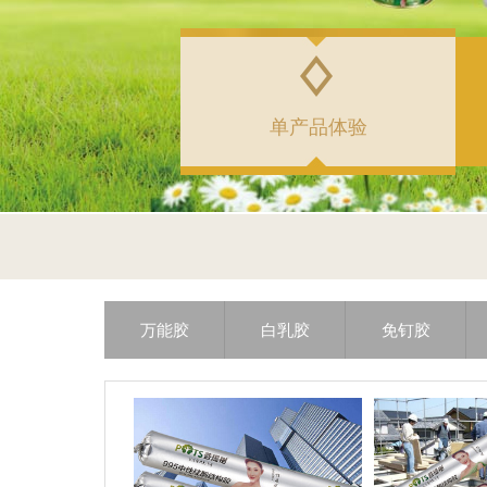
单产品体验
万能胶
白乳胶
免钉胶